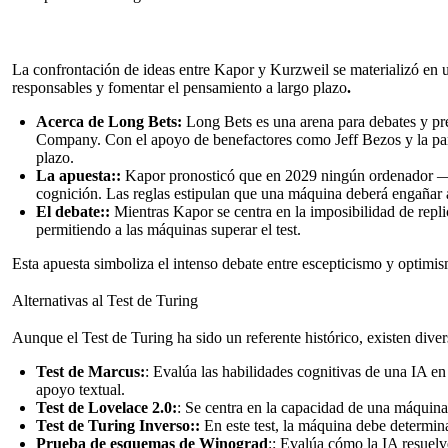
La confrontación de ideas entre Kapor y Kurzweil se materializó e
responsables y fomentar el pensamiento a largo plazo
.
Acerca de Long Bets:
Long Bets es una arena para debates y pre
Company. Con el apoyo de benefactores como Jeff Bezos y la par
plazo.
La apuesta::
Kapor pronosticó que en 2029 ningún ordenador —ni 
cognición. Las reglas estipulan que una máquina deberá engañar 
El debate::
Mientras Kapor se centra en la imposibilidad de replic
permitiendo a las máquinas superar el test.
Esta apuesta simboliza el intenso debate entre escepticismo y optimis
Alternativas al Test de Turing
Aunque el Test de Turing ha sido un referente histórico,
existen diver
Test de Marcus:
: Evalúa las habilidades cognitivas de una IA e
apoyo textual.
Test de Lovelace 2.0:
: Se centra en la capacidad de una máquina
Test de Turing Inverso::
En este test, la máquina debe determinar
Prueba de esquemas de Winograd
:: Evalúa cómo la IA resuel