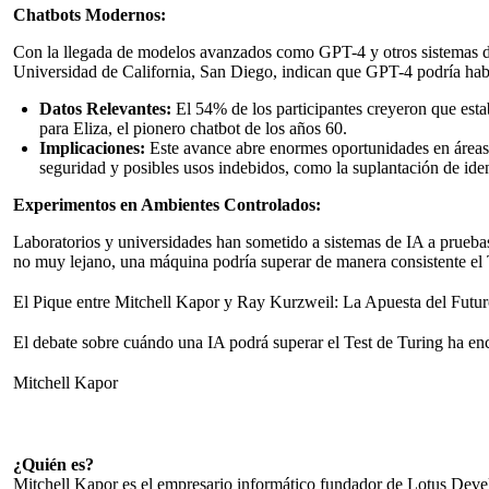
Chatbots Modernos:
Con la llegada de modelos avanzados como GPT-4 y otros sistemas de l
Universidad de California, San Diego, indican que GPT-4 podría habe
Datos Relevantes:
El 54% de los participantes creyeron que es
para Eliza, el pionero chatbot de los años 60.
Implicaciones:
Este avance abre enormes oportunidades en áreas c
seguridad y posibles usos indebidos, como la suplantación de iden
Experimentos en Ambientes Controlados:
Laboratorios y universidades han sometido a sistemas de IA a pruebas 
no muy lejano, una máquina podría superar de manera consistente el 
El Pique entre Mitchell Kapor y Ray Kurzweil: La Apuesta del Futu
El debate sobre cuándo una IA podrá superar el Test de Turing ha en
Mitchell Kapor
¿Quién es?
Mitchell Kapor es el empresario informático fundador de
Lotus Deve