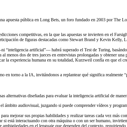
n una apuesta pública en Long Bets, un foro fundado en 2003 por The 
dicciones competitivas, en la que las apuestas se invierten en el Far
ticipación de figuras destacadas como Stewart Brand y Kevin Kelly, Lo
“inteligencia artificial”— habrá superado el Test de Turing, basándose
a al menos dos de tres jueces en entrevistas prolongadas y obtener un
ar la experiencia humana en su totalidad, Kurzweil confía en que el crec
mo en torno a la IA, invitándonos a replantear qué significa realmente “
sas alternativas
diseñadas para evaluar la inteligencia artificial de man
n el ámbito audiovisual, juzgando si puede comprender vídeos y progra
 para mejorar sus propias habilidades y realizar tareas cada vez más co
 si está interactuando con otra máquina o con un ser humano, invirtiendo
ve ambigüedades en el lenguaje que dependen del contexto, requiriendo