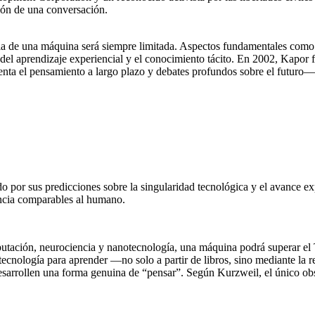
ión de una conversación.
ia de una máquina será siempre limitada. Aspectos fundamentales como la
 del aprendizaje experiencial y el conocimiento tácito. En 2002, Kapor
enta el pensamiento a largo plazo y debates profundos sobre el futuro
por sus predicciones sobre la singularidad tecnológica y el avance expon
gencia comparables al humano.
utación, neurociencia y nanotecnología, una máquina podrá superar el T
nología para aprender —no solo a partir de libros, sino mediante la rec
sarrollen una forma genuina de “pensar”. Según Kurzweil, el único obst