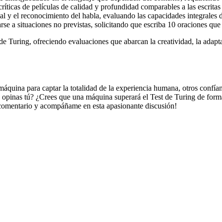
ríticas de películas de calidad y profundidad comparables a las escrita
cial y el reconocimiento del habla, evaluando las capacidades integrales 
se a situaciones no previstas, solicitando que escriba 10 oraciones qu
de Turing, ofreciendo evaluaciones que abarcan la creatividad, la adaptac
quina para captar la totalidad de la experiencia humana, otros confían 
opinas tú? ¿Crees que una máquina superará el Test de Turing de forma 
comentario y acompáñame en esta apasionante discusión!