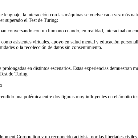
enguaje, la interacción con las máquinas se vuelve cada vez más natura
r superado el Test de Turing:
taban conversando con un humano cuando, en realidad, interactuaban 
omo asistentes virtuales, apoyo en salud mental y educación personali
tidades o la recolección de datos sin consentimiento.
prolongadas en distintos escenarios. Estas experiencias demuestran mej
Test de Turing.
ro
cendido una polémica entre dos figuras muy influyentes en el ámbito te
lopment Corporation
y un reconocido activista por las libertades civile