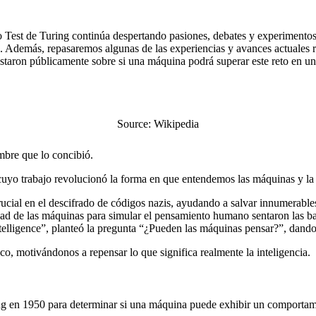
ario Test de Turing continúa despertando pasiones, debates y experiment
IA. Además, repasaremos algunas de las experiencias y avances actuales r
aron públicamente sobre si una máquina podrá superar este reto en un
Source: Wikipedia
mbre que lo concibió.
uyo trabajo revolucionó la forma en que entendemos las máquinas y la i
ucial en el descifrado de códigos nazis, ayudando a salvar innumerables 
dad de las máquinas para simular el pensamiento humano sentaron las bases
ligence”, planteó la pregunta “¿Pueden las máquinas pensar?”, dando o
ico, motivándonos a repensar lo que significa realmente la inteligencia.
g en 1950 para determinar si una máquina puede exhibir un comportamie