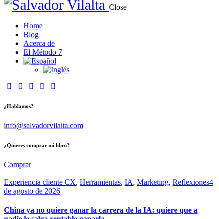
Close
Home
Blog
Acerca de
El Método 7
¿Hablamos?
info@salvadorvilalta.com
¿Quieres comprar mi libro?
Comprar
Experiencia cliente CX
,
Herramientas
,
IA
,
Marketing
,
Reflexiones
4
de agosto de 2026
China ya no quiere ganar la carrera de la IA: quiere que a
nadie le salga rentable ganarla