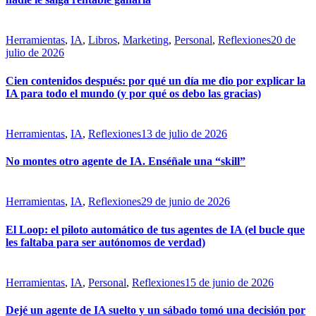
Herramientas
,
IA
,
Libros
,
Marketing
,
Personal
,
Reflexiones
20 de
julio de 2026
Cien contenidos después: por qué un día me dio por explicar la
IA para todo el mundo (y por qué os debo las gracias)
Herramientas
,
IA
,
Reflexiones
13 de julio de 2026
No montes otro agente de IA. Enséñale una “skill”
Herramientas
,
IA
,
Reflexiones
29 de junio de 2026
El Loop: el piloto automático de tus agentes de IA (el bucle que
les faltaba para ser autónomos de verdad)
Herramientas
,
IA
,
Personal
,
Reflexiones
15 de junio de 2026
Dejé un agente de IA suelto y un sábado tomó una decisión por