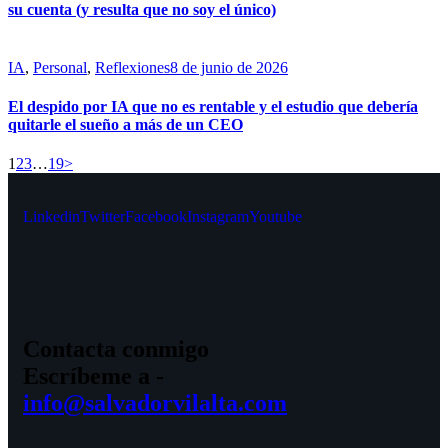
su cuenta (y resulta que no soy el único)
IA
,
Personal
,
Reflexiones
8 de junio de 2026
El despido por IA que no es rentable y el estudio que debería
quitarle el sueño a más de un CEO
1
2
3
…
19
>
Linkedin
Twitter
Facebook
Instagram
Youtube
Contacta conmigo
Escríbeme a -
info@salvadorvilalta.com