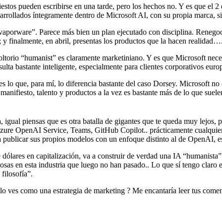
iestos pueden escribirse en una tarde, pero los hechos no. Y es que el 2
sarrollados íntegramente dentro de Microsoft AI, con su propia marca,
“vaporware”. Parece más bien un plan ejecutado con disciplina. Renego
; y finalmente, en abril, presentas los productos que la hacen realidad…
nvoltorio “humanist” es claramente marketiniano. Y es que Microsoft n
sulta bastante inteligente, especialmente para clientes corporativos eu
 es lo que, para mí, lo diferencia bastante del caso Dorsey. Microsoft n
nifiesto, talento y productos a la vez es bastante más de lo que suelen
gual piensas que es otra batalla de gigantes que te queda muy lejos, pe
 Azure OpenAI Service, Teams, GitHub Copilot.. prácticamente cualqui
a publicar sus propios modelos con un enfoque distinto al de OpenAI, eso
 dólares en capitalización, va a construir de verdad una IA “humanista”
cosas en esta industria que luego no han pasado.. Lo que sí tengo clar
filosofía”.
 lo ves como una estrategia de marketing ? Me encantaría leer tus comen