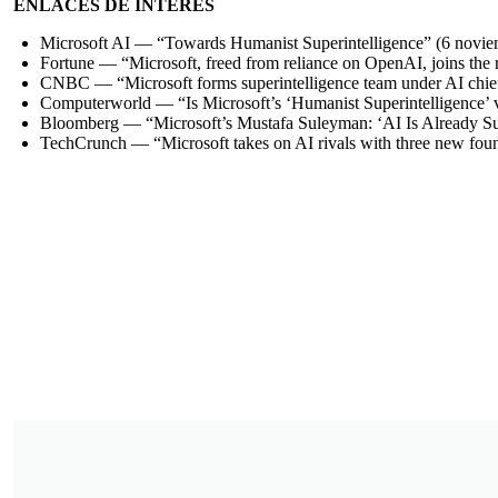
ENLACES DE INTERES
Microsoft AI —
“Towards Humanist Superintelligence”
(6 novie
Fortune —
“Microsoft, freed from reliance on OpenAI, joins the r
CNBC —
“Microsoft forms superintelligence team under AI chi
Computerworld —
“Is Microsoft’s ‘Humanist Superintelligence’
Bloomberg —
“Microsoft’s Mustafa Suleyman: ‘AI Is Already 
TechCrunch —
“Microsoft takes on AI rivals with three new fou