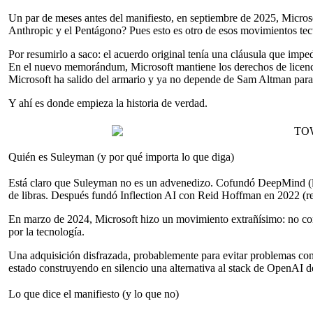
Un par de meses antes del manifiesto, en septiembre de 2025, Micros
Anthropic y el Pentágono?
Pues esto es otro de esos movimientos tec
Por resumirlo a saco: el acuerdo original tenía una cláusula que impe
En el nuevo memorándum, Microsoft mantiene los derechos de licencia
Microsoft ha salido del armario y ya no depende de Sam Altman para j
Y ahí es donde empieza la historia de verdad.
Quién es Suleyman (y por qué importa lo que diga)
Está claro que Suleyman no es un advenedizo. Cofundó DeepMind (la
de libras. Después fundó Inflection AI con Reid Hoffman en 2022 (
r
En marzo de 2024, Microsoft hizo un movimiento extrañísimo: no com
por la tecnología.
Una adquisición disfrazada, probablemente para evitar problemas co
estado construyendo en silencio una alternativa al stack de OpenAI d
Lo que dice el manifiesto (y lo que no)