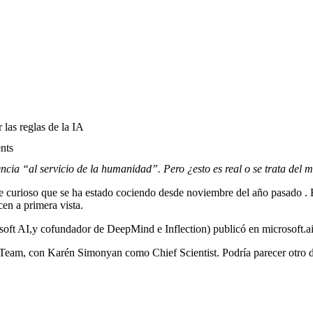
 las reglas de la IA
nts
ia “al servicio de la humanidad”. Pero ¿esto es real o se trata del 
 curioso que se ha estado cociendo desde noviembre del año pasado . E
en a primera vista.
oft AI,y cofundador de DeepMind e Inflection) publicó en
microsoft.a
 Team, con Karén Simonyan como Chief Scientist. Podría parecer otro de