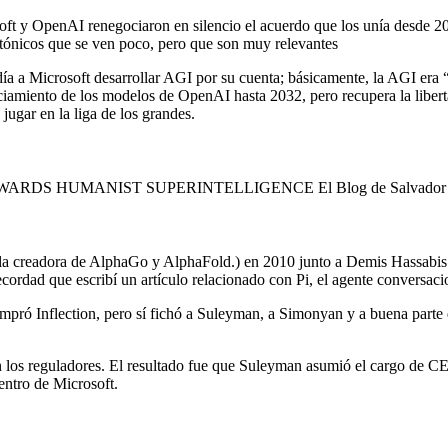
oft y OpenAI renegociaron en silencio el acuerdo que los unía desde 2
tónicos que se ven poco, pero que son muy relevantes
día a Microsoft desarrollar AGI por su cuenta; básicamente, la AGI era 
miento de los modelos de OpenAI hasta 2032, pero recupera la libertad
ugar en la liga de los grandes.
 creadora de AlphaGo y AlphaFold.) en 2010 junto a Demis Hassabis. 
ecordad que escribí un artículo relacionado con Pi, el agente conversac
pró Inflection, pero sí fichó a Suleyman, a Simonyan y a buena parte 
n los reguladores. El resultado fue que Suleyman asumió el cargo de C
entro de Microsoft.