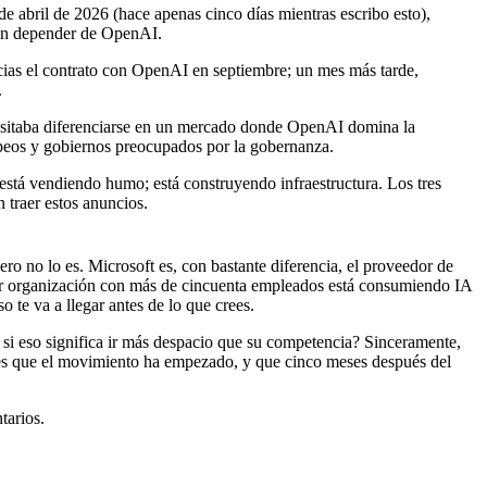
 de abril de 2026 (hace apenas cinco días mientras escribo esto),
 sin depender de OpenAI.
cias el contrato con OpenAI en septiembre; un mes más tarde,
.
ecesitaba diferenciarse en un mercado donde OpenAI domina la
ropeos y gobiernos preocupados por la gobernanza.
o está vendiendo humo; está construyendo infraestructura. Los tres
 traer estos anuncios.
ro no lo es. Microsoft es, con bastante diferencia, el proveedor de
er organización con más de cincuenta empleados está consumiendo IA
 te va a llegar antes de lo que crees.
 si eso significa ir más despacio que su competencia? Sinceramente,
o es que el movimiento ha empezado, y que cinco meses después del
tarios.