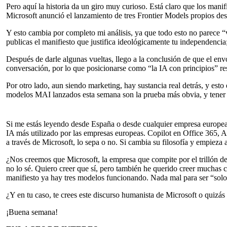
Pero aquí la historia da un giro muy curioso. Está claro que los manif
Microsoft anunció el lanzamiento de tres Frontier Models propios de
Y esto cambia por completo mi análisis, ya que todo esto no parece 
publicas el manifiesto que justifica ideológicamente tu independencia
Después de darle algunas vueltas, llego a la conclusión de que el e
conversación, por lo que posicionarse como “la IA con principios” re
Por otro lado, aun siendo marketing, hay sustancia real detrás, y esto
modelos MAI lanzados esta semana son la prueba más obvia, y tener ma
Si me estás leyendo desde España o desde cualquier empresa europea, i
IA más utilizado por las empresas europeas. Copilot en Office 365,
a través de Microsoft, lo sepa o no. Si cambia su filosofía y empieza 
¿Nos creemos que Microsoft, la empresa que compite por el trillón de
no lo sé. Quiero creer que sí, pero también he querido creer muchas 
manifiesto ya hay tres modelos funcionando. Nada mal para ser “solo 
¿Y en tu caso, te crees este discurso humanista de Microsoft o quizás
¡Buena semana!