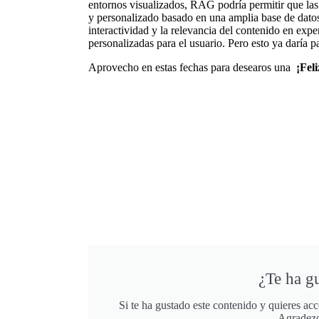
entornos visualizados, RAG podría permitir que la
y personalizado basado en una amplia base de datos
interactividad y la relevancia del contenido en exp
personalizadas para el usuario. Pero esto ya daría 
Aprovecho en estas fechas para desearos una
¡Fel
¿Te ha g
Si te ha gustado este contenido y quieres ac
Agradezc