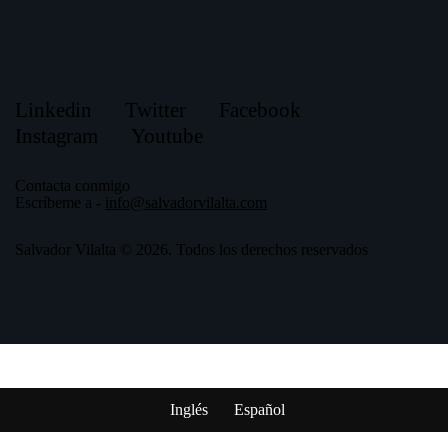
Linkedin
Twitter
Facebook
Instagram
Youtube
Contacta conmigo
Escríbeme a -
info@salvadorvilalta.com
Salvador Vilalta
© 2026. Todos los derechos reservados
Inglés
Español