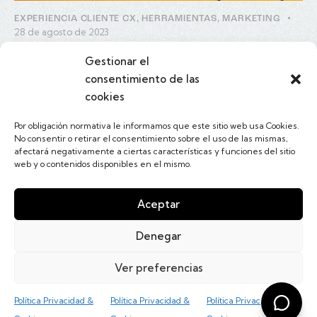
EXPERIENCIA CLIENTE CX
,
HERRAMIENTAS
,
MARKETING
28 de agosto de 2023
El Viaje del Cliente: Paso 2 del Método Siete
Gestionar el
consentimiento de las
…
1
10
11
>
12
13
cookies
Por obligación normativa le informamos que este sitio web usa Cookies.
No consentir o retirar el consentimiento sobre el uso de las mismas,
afectará negativamente a ciertas características y funciones del sitio
web y o contenidos disponibles en el mismo.
Linkedin
Twitter
Facebook
Instagram
Youtube
Aceptar
Contacta conmigo
Escríbeme a -
Denegar
info@salvadorvilalta.com
Ver preferencias
Salvador Vilalta
© 2026. Todos los derechos reservados
Política Privacidad &
Política Privacidad &
Política Privacidad &