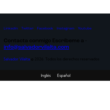
Linkedin
Twitter
Facebook
Instagram
Youtube
Contacta conmigo
Escríbeme a -
info@salvadorvilalta.com
Salvador Vilalta
© 2026. Todos los derechos reservados
Inglés
Español