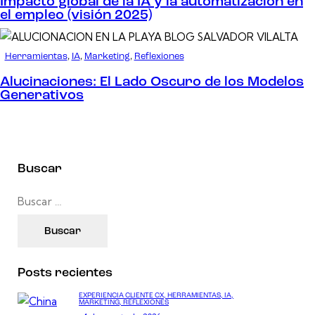
Impacto global de la IA y la automatización en
el empleo (visión 2025)
Herramientas
,
IA
,
Marketing
,
Reflexiones
Alucinaciones: El Lado Oscuro de los Modelos
Generativos
Buscar
Posts recientes
EXPERIENCIA CLIENTE CX,
HERRAMIENTAS,
IA,
MARKETING,
REFLEXIONES