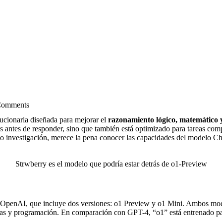
omments
lucionaria diseñada para mejorar el
razonamiento lógico, matemático y
ás antes de responder, sino que también está optimizado para tareas com
 o investigación, merece la pena conocer las capacidades del modelo C
Strwberry es el modelo que podría estar detrás de o1-Preview
OpenAI, que incluye dos versiones: o1 Preview y o1 Mini. Ambos mode
as y programación. En comparación con GPT-4, “o1” está entrenado para