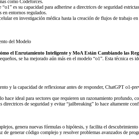
ormas como Codeforces.
 “o1” es su capacidad para adherirse a directrices de seguridad estrictas
s en entornos regulados.
lular en investigación médica hasta la creación de flujos de trabajo en
.
ento del Modelo
Cómo el Enrutamiento Inteligente y MoA Están Cambiando las Reg
ueños, se ha mejorado aún más en el modelo “o1”. Esta técnica es ideal
to y la capacidad de reflexionar antes de responder, ChatGPT o1-previ
lo hace ideal para sectores que requieren un razonamiento profundo, co
s directrices de seguridad y evitar “jailbreaking” lo hace altamente conf
ejos, genera nuevas fórmulas o hipótesis, y facilita el descubrimiento 
z de generar código complejo y resolver problemas avanzados de pro