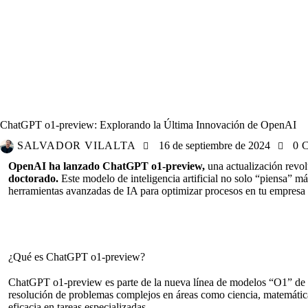
HERRAMIENTAS
IA
MARKETING
REFLEXIONES
ChatGPT o1-preview: Explorando la Última Innovación de OpenAI
SALVADOR VILALTA
16 de septiembre de 2024
0
C
OpenAI ha lanzado
ChatGPT o1-preview,
una actualización revo
doctorado.
Este modelo de inteligencia artificial no solo “piensa” m
herramientas avanzadas de IA para optimizar procesos en tu empresa
¿Qué es ChatGPT o1-preview?
ChatGPT o1-preview es parte de la nueva línea de modelos “O1” de 
resolución de problemas complejos en áreas como ciencia, matemátic
eficacia en tareas especializadas.