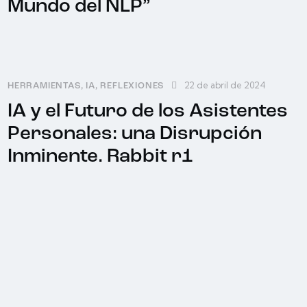
Mundo del NLP”
22 de abril de 2024
HERRAMIENTAS
,
IA
,
REFLEXIONES
IA y el Futuro de los Asistentes
Personales: una Disrupción
Inminente. Rabbit r1