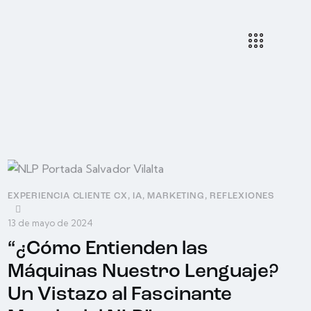
EXPERIENCIA CLIENTE CX
,
IA
,
MARKETING
,
REFLEXIONES
13 de mayo de 2024
“¿Cómo Entienden las
Máquinas Nuestro Lenguaje?
Un Vistazo al Fascinante