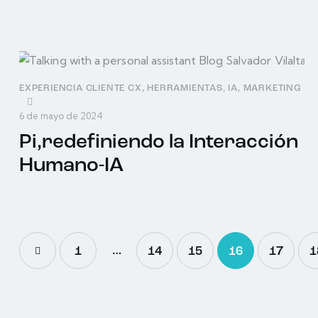
EXPERIENCIA CLIENTE CX
,
HERRAMIENTAS
,
IA
,
MARKETING
6 de mayo de 2024
Pi,redefiniendo la Interacción
Humano-IA
…
1
14
15
16
17
1