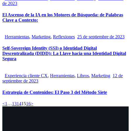
de 2023
El Ascenso de la IA en los Motores de Búsqueda: de Palabras
Clave a Contexto:
Herramientas
,
Marketing
,
Reflexiones
25 de septiembre de 2023
Self-Sovereign Identity (SSI) o Identidad Digital
Descentralizada (DIDD): La Llave hacia una Identidad Digital
Segura
Experiencia cliente CX
,
Herramientas
,
Libros
,
Marketing
12 de
septiembre de 2023
Estrategia de Contenidos: El Paso 3 del Método Siete
<
1
…
13
14
15
16
>