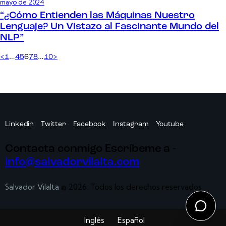
mayo de 2024
“¿Cómo Entienden las Máquinas Nuestro
Lenguaje? Un Vistazo al Fascinante Mundo del
NLP”
<
1
…
4
5
6
7
8
…
10
>
Linkedin
Twitter
Facebook
Instagram
Youtube
Contacta conmigo
Escríbeme a -
info@salvadorvilalta.com
Salvador Vilalta
© 2026. Todos los derechos reservados
Inglés
Español