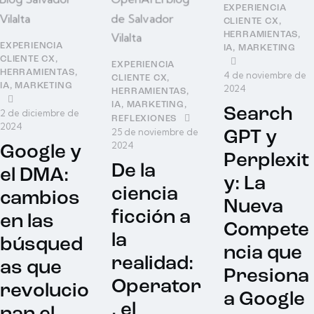
EXPERIENCIA
CLIENTE CX
,
HERRAMIENTAS
,
EXPERIENCIA
IA
,
MARKETING
CLIENTE CX
,
EXPERIENCIA
HERRAMIENTAS
,
4 de noviembre de
CLIENTE CX
,
IA
,
MARKETING
2024
HERRAMIENTAS
,
IA
,
MARKETING
,
Search
2 de diciembre de
REFLEXIONES
2024
25 de noviembre de
GPT y
2024
Google y
Perplexit
De la
el DMA:
y: La
ciencia
cambios
Nueva
ficción a
en las
Compete
la
búsqued
ncia que
realidad:
as que
Presiona
Operator
revolucio
a Google
, el