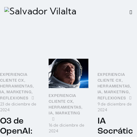
EXPERIENCIA
EXPERIENCIA
CLIENTE CX
,
CLIENTE CX
,
HERRAMIENTAS
,
HERRAMIENTAS
,
IA
,
MARKETING
,
IA
,
MARKETING
,
EXPERIENCIA
REFLEXIONES
REFLEXIONES
CLIENTE CX
,
23 de diciembre de
9 de diciembre de
HERRAMIENTAS
,
2024
2024
IA
,
MARKETING
O3 de
IA
16 de diciembre de
OpenAI:
Socrátic
2024