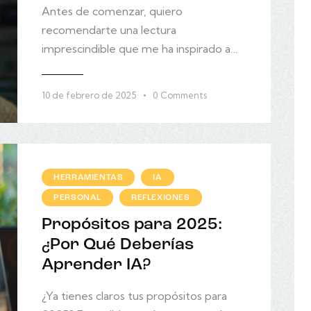
Antes de comenzar, quiero
recomendarte una lectura
imprescindible que me ha inspirado a…
10 de febrero de 2025
0
Comments
HERRAMIENTAS
IA
PERSONAL
REFLEXIONES
Propósitos para 2025:
¿Por Qué Deberías
Aprender IA?
¿Ya tienes claros tus propósitos para