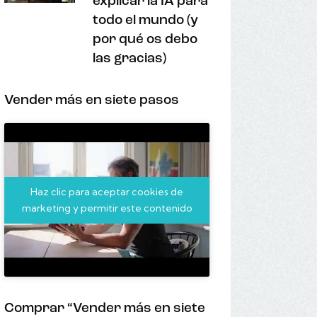
explicar la IA para
todo el mundo (y
por qué os debo
las gracias)
Vender más en siete pasos
Haz clic para aceptar cookies de
marketing y permitir este contenido
Comprar “Vender más en siete