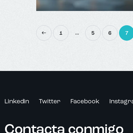
…
<
1
5
6
7
>
Linkedin
Twitter
Facebook
Instag
Contacta conmigo