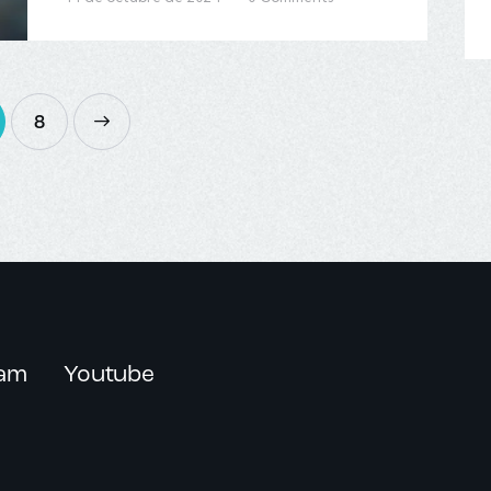
8
ram
Youtube