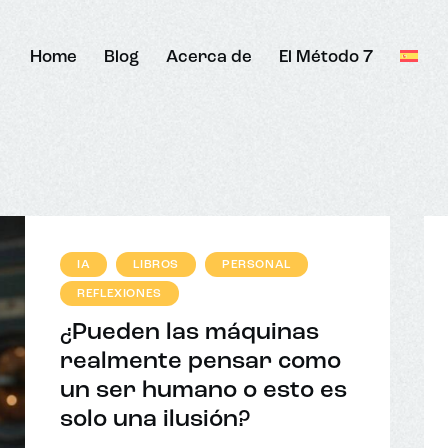
Home
Blog
Acerca de
El Método 7
IA
LIBROS
PERSONAL
REFLEXIONES
¿Pueden las máquinas
realmente pensar como
un ser humano o esto es
solo una ilusión?