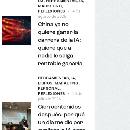
CX,
HERRAMIENTAS,
IA,
MARKETING,
4 de
REFLEXIONES
agosto de 2026
China ya no
quiere ganar la
carrera de la IA:
quiere que a
nadie le salga
rentable ganarla
HERRAMIENTAS,
IA,
LIBROS,
MARKETING,
PERSONAL,
20 de
REFLEXIONES
julio de 2026
Cien contenidos
después: por qué
un día me dio por