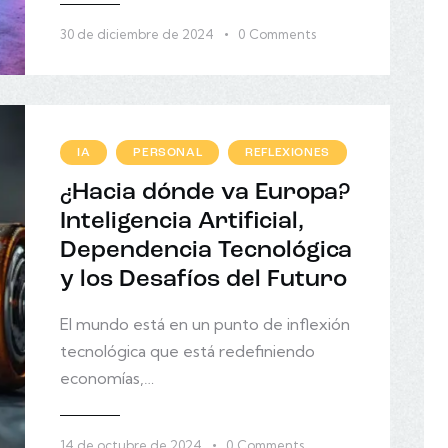
30 de diciembre de 2024
0
Comments
IA
PERSONAL
REFLEXIONES
¿Hacia dónde va Europa?
Inteligencia Artificial,
Dependencia Tecnológica
y los Desafíos del Futuro
El mundo está en un punto de inflexión
tecnológica que está redefiniendo
economías,…
14 de octubre de 2024
0
Comments